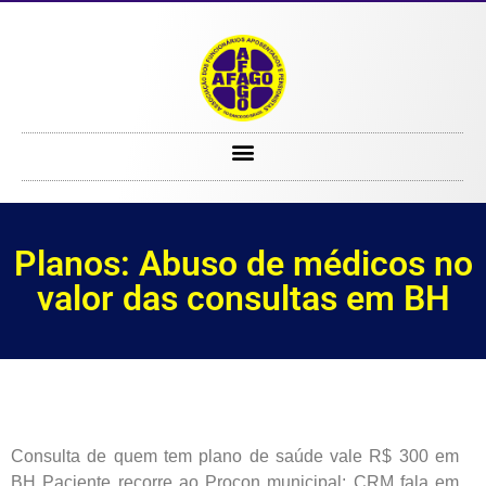
Planos: Abuso de médicos no valor das consultas em BH
Planos: Abuso de médicos no
valor das consultas em BH
Consulta de quem tem plano de saúde vale R$ 300 em
BH
Paciente recorre ao Procon municipal; CRM fala em