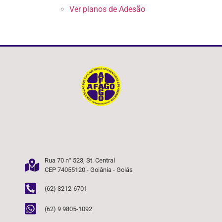
Ver planos de Adesão
Rua 70 n° 523, St. Central
CEP 74055120 - Goiânia - Goiás
(62) 3212-6701
(62) 9 9805-1092