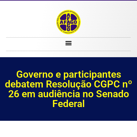
Governo e participantes debatem Resolução CGPC nº 26 em audiência no Senado Federal
Governo e participantes
debatem Resolução CGPC nº
26 em audiência no Senado
Federal