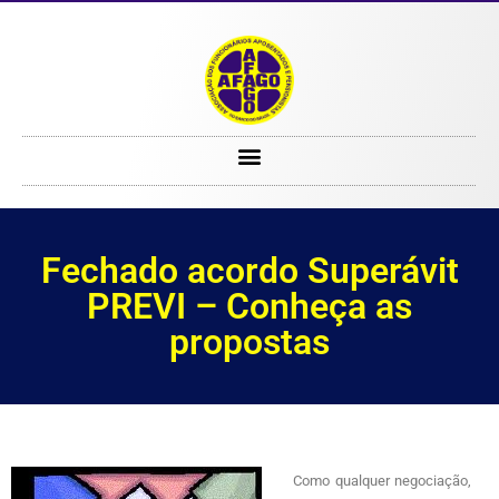
Fechado acordo Superávit PREVI – Conheça as propostas
Fechado acordo Superávit
PREVI – Conheça as
propostas
Como qualquer negociação,