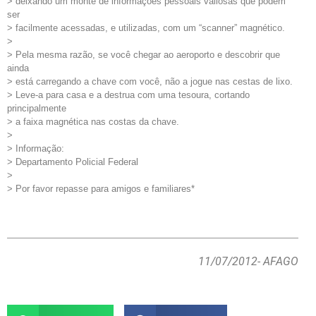
> deixando um monte de informações pessoais valiosas que podem
ser
> facilmente acessadas, e utilizadas, com um “scanner” magnético.
>
> Pela mesma razão, se você chegar ao aeroporto e descobrir que
ainda
> está carregando a chave com você, não a jogue nas cestas de lixo.
> Leve-a para casa e a destrua com uma tesoura, cortando
principalmente
> a faixa magnética nas costas da chave.
>
> Informação:
> Departamento Policial Federal
>
> Por favor repasse para amigos e familiares*
11/07/2012
- AFAGO