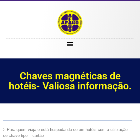
Chaves magnéticas de hotéis- Valiosa informação.
Chaves magnéticas de
hotéis- Valiosa informação.
> Para quem viaja e está hospedando-se em hotéis com a utilização
de chave tipo = cartão