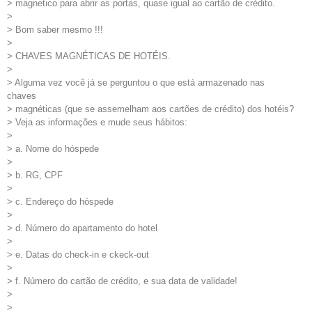
> magnetico para abrir as portas, quase igual ao cartão de crédito.
>
> Bom saber mesmo !!!
>
> CHAVES MAGNÉTICAS DE HOTÉIS.
>
> Alguma vez você já se perguntou o que está armazenado nas
chaves
> magnéticas (que se assemelham aos cartões de crédito) dos hotéis?
> Veja as informações e mude seus hábitos:
>
> a. Nome do hóspede
>
> b. RG, CPF
>
> c. Endereço do hóspede
>
> d. Número do apartamento do hotel
>
> e. Datas do check-in e ckeck-out
>
> f. Número do cartão de crédito, e sua data de validade!
>
>