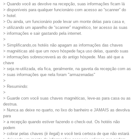
> Quando você as devolve na recepção, suas informações ficam lá
> disponíveis para qualquer funcionário com acesso ao “scanner” do
> hotel.
> Ou ainda, um funcionário pode levar um monte delas para casa e,
> utilizando um aparelho de “scanner” magnético, ter acesso às suas
> informações e sair gastando pela internet.
>
> Simplificando,os hotéis não apagam as informações das chaves
> magnéticas até que um novo hóspede faça uso delas, quando suas
> informações sobrescreverá as do antigo hóspede. Mas até que a
chave
> seja re-utilizada, ela fica, geralmente, na gaveta da recepção com as
> suas informações que nela foram "armazenadas"
>
> Resumindo:
>
> Guarde com você suas chaves magnéticas, leve-as para casa ou as
destrua.
> Nunca as deixe no quarto, no lixo do banheiro e JAMAIS as devolva
para
> a recepção quando estiver fazendo o check-out. Os hotéis não
podem
> cobrar pelas chaves (é ilegal) e você terá certeza de que não estará