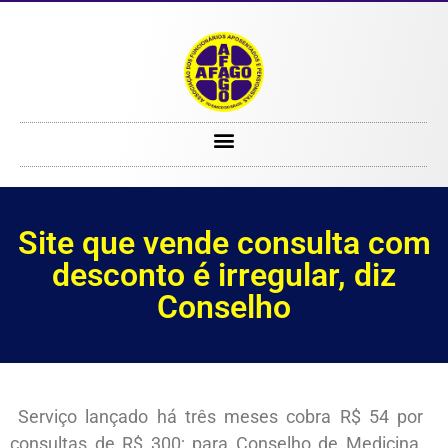
Site que vende consulta com desconto é irregular, diz Conselho
Site que vende consulta com
desconto é irregular, diz
Conselho
Serviço lançado há três meses cobra R$ 54 por
consultas de R$ 300; para Conselho de Medicina,