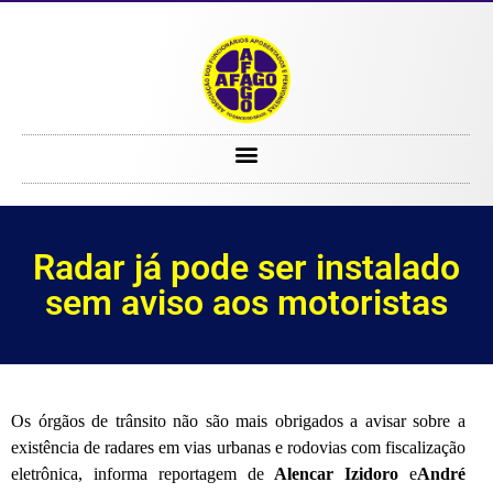
Radar já pode ser instalado sem aviso aos motoristas
Radar já pode ser instalado
sem aviso aos motoristas
Os órgãos de trânsito não são mais obrigados a avisar sobre a
existência de radares em vias urbanas e rodovias com fiscalização
eletrônica, informa reportagem de
Alencar Izidoro
e
André