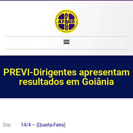
PREVI-Dirigentes apresentam resultados em Goiânia
PREVI-Dirigentes apresentam
resultados em Goiânia
Dia:
14/4 – (Quarta-Feira)