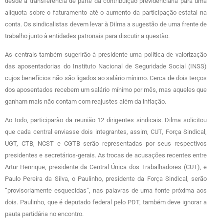
desde a transferência de parte da contribuição previdenciária para uma
alíquota sobre o faturamento até o aumento da participação estatal na
conta. Os sindicalistas devem levar à Dilma a sugestão de uma frente de
trabalho junto à entidades patronais para discutir a questão.
As centrais também sugerirão à presidente uma política de valorização
das aposentadorias do Instituto Nacional de Seguridade Social (INSS)
cujos benefícios não são ligados ao salário mínimo. Cerca de dois terços
dos aposentados recebem um salário mínimo por mês, mas aqueles que
ganham mais não contam com reajustes além da inflação.
Ao todo, participarão da reunião 12 dirigentes sindicais. Dilma solicitou
que cada central enviasse dois integrantes, assim, CUT, Força Sindical,
UGT, CTB, NCST e CGTB serão representadas por seus respectivos
presidentes e secretários-gerais. As trocas de acusações recentes entre
Artur Henrique, presidente da Central Única dos Trabalhadores (CUT), e
Paulo Pereira da Silva, o Paulinho, presidente da Força Sindical, serão
“provisoriamente esquecidas”, nas palavras de uma fonte próxima aos
dois. Paulinho, que é deputado federal pelo PDT, também deve ignorar a
pauta partidária no encontro.