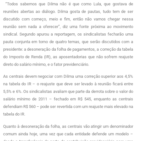
“Todos sabemos que Dilma não é que como Lula, que gostava de
reuniões abertas ao diálogo. Dilma gosta de pautas, tudo tem de ser
discutido com começo, meio e fim, então não vamos chegar nessa
reunião sem nada a oferecer”, diz uma fonte próxima ao movimento
sindical. Segundo apurou a reportagem, os sindicalistas fecharão uma
pauta conjunta em torno de quatro temas, que serão discutidos com a
presidente: a desoneração da folha de pagamentos, a correção da tabela
do Imposto de Renda (IR), as aposentadorias que não sofrem reajuste
direto do salário mínimo, e o fator previdenciário.
As centrais devem negociar com Dilma uma correção superior aos 4,5%
na tabela do IR – o reajuste que deve ser levado à reunião ficará entre
5,5% e 6%. Os sindicalistas avaliam que parte da derrota sobre o valor do
salário mínimo de 2011 – fechado em R$ 545, enquanto as centrais
defendiam R$ 560 – pode ser revertida com um reajuste mais elevado na
tabela do IR.
Quanto à desoneração da folha, as centrais vão atingir um denominador
comum ainda hoje, uma vez que cada entidade defende um modelo –