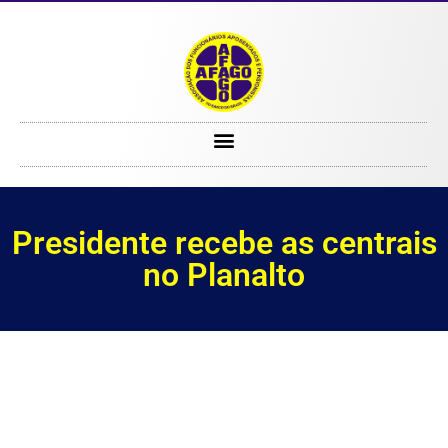
Presidente recebe as centrais no Planalto
Presidente recebe as centrais
no Planalto