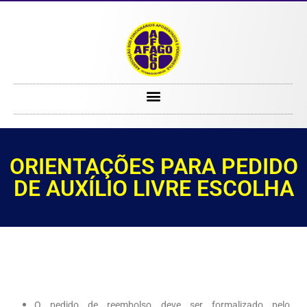
ORIENTAÇÕES PARA PEDIDO DE AUXÍLIO LIVRE ESCOLHA
ORIENTAÇÕES PARA PEDIDO
DE AUXÍLIO LIVRE ESCOLHA
O pedido de reembolso deve ser formalizado pelo