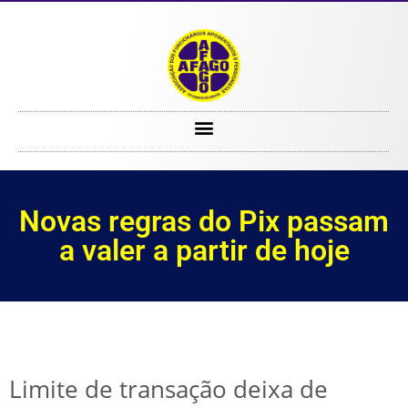
Novas regras do Pix passam a valer a partir de hoje
Novas regras do Pix passam
a valer a partir de hoje
Limite de transação deixa de