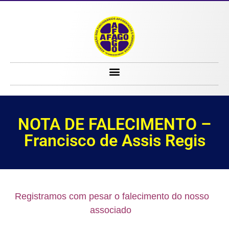
NOTA DE FALECIMENTO – Francisco de Assis Regis
NOTA DE FALECIMENTO –
Francisco de Assis Regis
Registramos com pesar o falecimento do nosso
associado