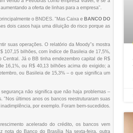
am vendo a Petrobras como empresa viável, e se a
aumentando a oferta de linhas para a empresa".
– principalmente o BNDES. "Mas Caixa e
BANCO DO
s dois casos haja uma diluição do risco porque as
antir suas operações. O relatório da Moody"s mostra
 107,15 bilhões, com índice de Basileia de 17,5%,
o Central. Já o BB tinha emdezembro capital de R$
de 16,1%, ou R$ 40,13 bilhões acima do exigido; a
setembro, ou Basileia de 15,3% – o que significa um
 segurança não significa que não haja problemas –
s. "Nos últimos anos os bancos reestruturaram suas
da inadimplência, por exemplo. Foram bem-sucedidos.
rescimento acelerado do crédito, os bancos vem
 nota do Banco do Brasília Na sexta-feira, outra