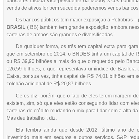
banCeres Lisboa Vice-presidente da Moody"s cos continu
venda de ativos for bem sucedida poderemos ver os bancos 
Os bancos públicos tem maior exposição a Petrobras 
BRASIL
( BB) também tem grande exposição, embora nesse
carteiras de ambos são grandes e diversificadas".
De qualquer forma, os três tem capital extra para gar
que em setembro de 2014, o BNDES tinha um capital de R$
ou R$ 39,90 bilhões a mais do que o requerido pelo Banc
126,59 bilhões, o que representava umíndice de Basileia 
Caixa, por sua vez, tinha capital de R$ 74,01 bilhões em 
colchão adicional de R$ 20,87 bilhões.
Ceres diz, porém, que o fato de eles terem margem de
existem, sim, só que eles estão conseguindo lidar com ele
carteiras de crédito mudando o mix para lidar com a alta 
Mas deu trabalho", diz.
Ela lembra ainda que desde 2012, último ano de c
investindo mais em seguros e outros serviços. S&P reduz