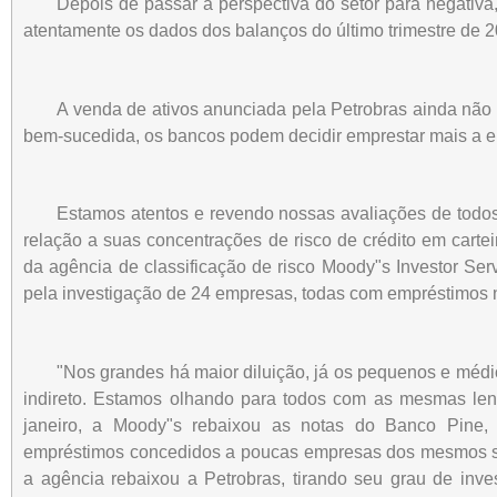
Depois de passar a perspectiva do setor para negativa
atentamente os dados dos balanços do último trimestre de 
A venda de ativos anunciada pela Petrobras ainda não 
bem-sucedida, os bancos podem decidir emprestar mais a e
Estamos atentos e revendo nossas avaliações de todos
relação a suas concentrações de risco de crédito em cartei
da agência de classificação de risco Moody"s Investor Serv
pela investigação de 24 empresas, todas com empréstimos 
"Nos grandes há maior diluição, já os pequenos e médio
indireto. Estamos olhando para todos com as mesmas lent
janeiro, a Moody"s rebaixou as notas do Banco Pine,
empréstimos concedidos a poucas empresas dos mesmos seto
a agência rebaixou a Petrobras, tirando seu grau de inve