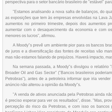
perspectiva para o setor bancário brasileiro de "estável" par
"Estamos analisando a nova safra de balanços, do qua
as exposições que tem às empresas envolvidas na Lava J
aumentos no primeiro trimestre, depois dos aumentos pro
aumentar com o desaquecimento da economia e com os r
menores os lucros", afirmou.
A Moody"s prevê um ambiente pior para os bancos bras
de juros e a diversificação das fontes de receitas vão m
mas não estamos falando de prejuízos. Haverá impacto, mas 
Na semana passada, a Moody"s divulgou o relatório "
Broader Oil and Gas Sector" ("Bancos brasileiros poderiam 
Petrobras"), antes de a petroleira informar que iria vend
anúncio não alterou a opinião da Moody"s.
"A venda de ativos anunciada pela Petrobras ainda nã
é preciso esperar para ver os resultados", disse. "Mas, pr
percepção do risco da Petrobras, e com isso os bancos 