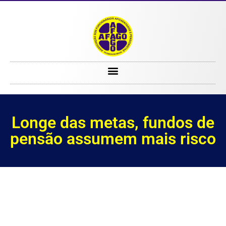
Longe das metas, fundos de pensão assumem mais risco
Longe das metas, fundos de
pensão assumem mais risco