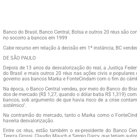
Banco do Brasil, Banco Central, Bolsa e outros 20 réus são co
no socorro a bancos em 1999
Cabe recurso em relação à decisão em 1ª instância; BC ven
de
DE SÃO PAULO
Depois de 13 anos da desvalorização do real, a Justiça Fede
do Brasil e mais outros 20 réus nas ações civis e populare
governo aos bancos Marka e FonteCindam com o fim do câmbi
Na época, o Banco Central vendeu, por meio do Banco do Bras
dos de mercado (R$ 1,27, quando o dólar batia R$ 1,319) com o
bancos, sob argumento de que havia risco de a crise contami
sistêmico".
Na contramão do mercado, tanto o Marka como o FonteCind
haveria desvalorização.
Entre os réus, estão também o ex-presidente do Banco Centr
Tereza Grossi, Claudio Mauch e Sergio Darcy, que teriam autor