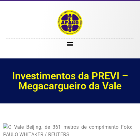
Investimentos da PREVI – Megacargueiro da Vale
Investimentos da PREVI –
Megacargueiro da Vale