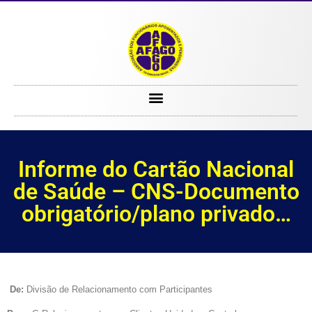
Informe do Cartão Nacional de Saúde – CNS-Documento obrigatório/plano privado…
Informe do Cartão Nacional
de Saúde – CNS-Documento
obrigatório/plano privado…
De:
Divisão de Relacionamento com Participantes