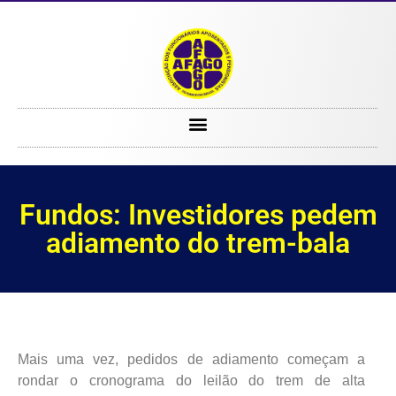
Fundos: Investidores pedem adiamento do trem-bala
Fundos: Investidores pedem
adiamento do trem-bala
Mais uma vez, pedidos de adiamento começam a
rondar o cronograma do leilão do trem de alta