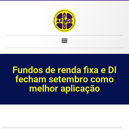
Fundos de renda fixa e DI fecham setembro como melhor aplicação
Fundos de renda fixa e DI
fecham setembro como
melhor aplicação