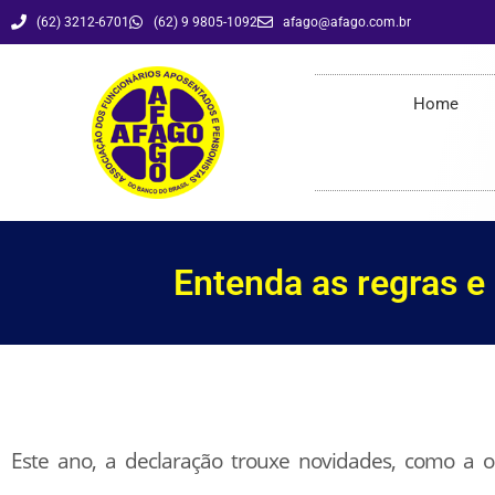
(62) 3212-6701
(62) 9 9805-1092
afago@afago.com.br
Entenda as regras e novidades do Imposto de Renda 2021
Home
Entenda as regras e
Este ano, a declaração trouxe novidades, como a o