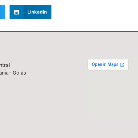
r
LinkedIn
ntral
nia - Goiás