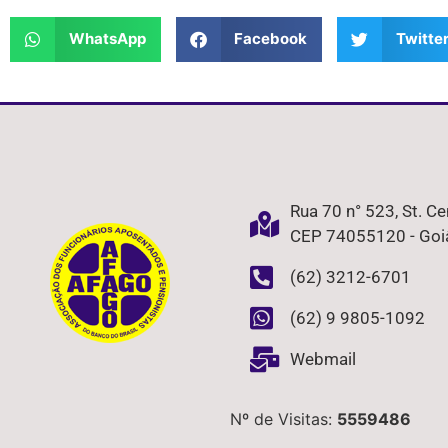
WhatsApp
Facebook
Twitte
Rua 70 n° 523, St. Ce
CEP 74055120 - Goiâ
(62) 3212-6701
(62) 9 9805-1092
Webmail
Nº de Visitas:
5559486