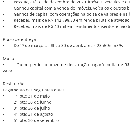
• Possuía, até 31 de dezembro de 2020, imóveis, veículos e out
• Ganhou capital com a venda de imóveis, veículos e outros be
• Ganhos de capital com operações na bolsa de valores e na b
• Recebeu mais de R$ 142.798,50 em renda bruta de atividade
• Recebeu mais de R$ 40 mil em rendimentos isentos e não tri
Prazo de entrega
• De 1º de março, às 8h, a 30 de abril, até as 23h59min59s
Multa
• Quem perder o prazo de declaração pagará multa de R$ 16
valor
Restituição
Pagamento nas seguintes datas
• 1º lote: 31 de maio
• 2º lote: 30 de junho
• 3º lote: 30 de julho
• 4º lote: 31 de agosto
• 5º lote: 30 de setembro