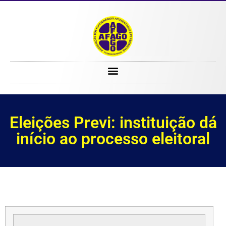
Eleições Previ: instituição dá início ao processo eleitoral
Eleições Previ: instituição dá
início ao processo eleitoral