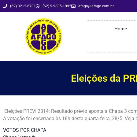
(62) 3212-6701
(62) 9 9805-1092
afago@afago.com.br
Eleições da PREVI 2014 – Chapa vencedora – 3
Home
Eleições da PR
Eleições PREVI 2014: Resultado prévio aponta a Chapa 3 com
A votação foi encerrada às 18h desta quarta-feira, 28/5. Veja
VOTOS POR CHAPA