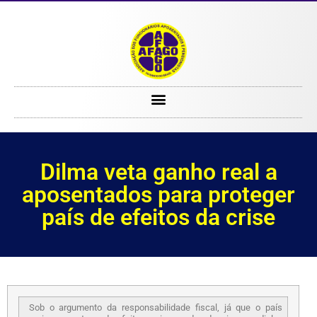
Dilma veta ganho real a aposentados para proteger país de efeitos da crise
Dilma veta ganho real a
aposentados para proteger
país de efeitos da crise
Sob o argumento da responsabilidade fiscal, já que o país