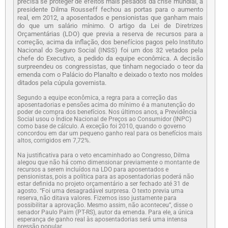
precisa se proteger de efeitos mais pesados da crise mundial, a
presidente Dilma Rousseff fechou as portas para o aumento
real, em 2012, a aposentados e pensionistas que ganham mais
do que um salário mínimo. O artigo da Lei de Diretrizes
Orçamentárias (LDO) que previa a reserva de recursos para a
correção, acima da inflação, dos benefícios pagos pelo Instituto
Nacional do Seguro Social (INSS) foi um dos 32 vetados pela
chefe do Executivo, a pedido da equipe econômica. A decisão
surpreendeu os congressistas, que tinham negociado o teor da
emenda com o Palácio do Planalto e deixado o texto nos moldes
ditados pela cúpula governista.
Segundo a equipe econômica, a regra para a correção das
aposentadorias e pensões acima do mínimo é a manutenção do
poder de compra dos benefícios. Nos últimos anos, a Previdência
Social usou o Índice Nacional de Preços ao Consumidor (INPC)
como base de cálculo. A exceção foi 2010, quando o governo
concordou em dar um pequeno ganho real para os benefícios mais
altos, corrigidos em 7,72%.
Na justificativa para o veto encaminhado ao Congresso, Dilma
alegou que não há como dimensionar previamente o montante de
recursos a serem incluídos na LDO para aposentados e
pensionistas, pois a política para as aposentadorias poderá não
estar definida no projeto orçamentário a ser fechado até 31 de
agosto. “Foi uma desagradável surpresa. O texto previa uma
reserva, não ditava valores. Fizemos isso justamente para
possibilitar a aprovação. Mesmo assim, não aconteceu”, disse o
senador Paulo Paim (PT-RS), autor da emenda. Para ele, a única
esperança de ganho real às aposentadorias será uma intensa
pressão popular.