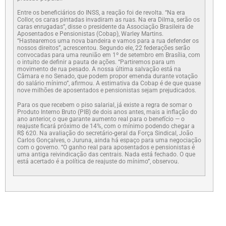
Entre os beneficiários do INSS, a reação foi de revolta. “Na era
Collor, os caras pintadas invadiram as ruas. Na era Dilma, serão os
caras enrugadas”, disse o presidente da Associação Brasileira de
Aposentados e Pensionistas (Cobap), Warley Martins.
“Hastearemos uma nova bandeira e vamos para a rua defender os
nossos direitos”, acrescentou. Segundo ele, 22 federações serão
convocadas para uma reunião em 1º de setembro em Brasília, com
o intuito de definir a pauta de ações. “Partiremos para um
movimento de rua pesado. A nossa última salvação está na
Câmara e no Senado, que podem propor emenda durante votação
do salário mínimo”, afirmou. A estimativa da Cobap é de que quase
nove milhões de aposentados e pensionistas sejam prejudicados.
Para os que recebem o piso salarial, já existe a regra de somar o
Produto Interno Bruto (PIB) de dois anos antes, mais a inflação do
ano anterior, o que garante aumento real para o benefício — o
reajuste ficará próximo de 14%, com o mínimo podendo chegar a
R$ 620. Na avaliação do secretário-geral da Força Sindical, João
Carlos Gonçalves, o Juruna, ainda há espaço para uma negociação
com o governo. “O ganho real para aposentados e pensionistas é
uma antiga reivindicação das centrais. Nada está fechado. O que
está acertado é a política de reajuste do mínimo”, observou.