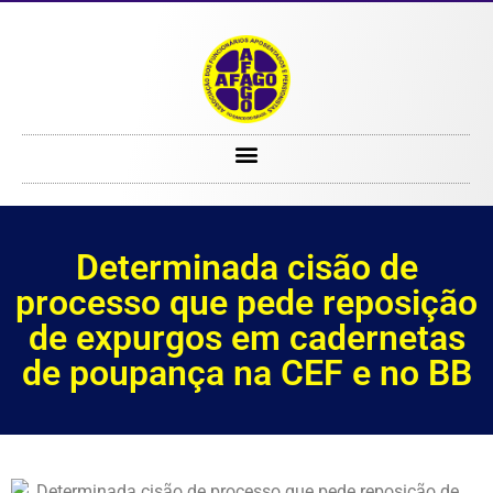
Determinada cisão de processo que pede reposição de expurgos em cadernetas de poupança na CEF e no BB
Determinada cisão de
processo que pede reposição
de expurgos em cadernetas
de poupança na CEF e no BB