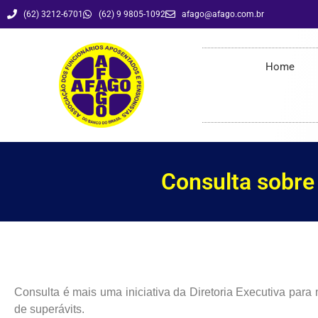
(62) 3212-6701
(62) 9 9805-1092
afago@afago.com.br
Consulta sobre o SIBET é encaminhada à Previc
Home
Consulta sobre
Consulta é mais uma iniciativa da Diretoria Executiva para 
de superávits.