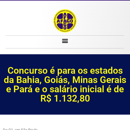
Concurso é para os estados da Bahia, Goiás, Minas Gerais e Pará e o salário inicial é de R$ 1.132,80
Concurso é para os estados
da Bahia, Goiás, Minas Gerais
e Pará e o salário inicial é de
R$ 1.132,80
Do G1, em São Paulo