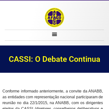
CASSI: O Debate Continua
CASSI: O Debate Continua
Conforme informado anteriormente, a convite da ANABB,
as entidades com representação nacional participaram de
reunião no dia 22/1/2015, na ANABB, com os dirigentes
eleitos da CASSI (diretores, conselheiros deliberativos e