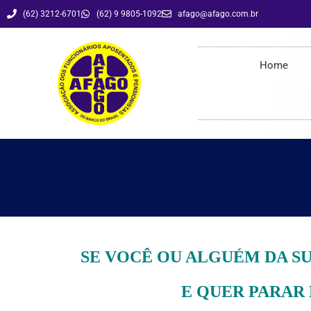
(62) 3212-6701
(62) 9 9805-1092
afago@afago.com.br
C O N V I T E –
Home
SE VOCÊ OU ALGUÉM DA S
E QUER PARAR