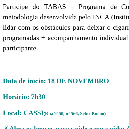
Participe do
TABAS
– Programa de Cont
metodologia desenvolvida pelo INCA (Instit
lidar com os obstáculos para deixar o ciga
programadas + acompanhamento individual 
participante.
Data de início: 18 DE NOVEMBRO
Horário: 7h30
Local: CASSI
(Rua T 50, nª 566, Setor Bueno)
“ Abra os braços para saúde e para v