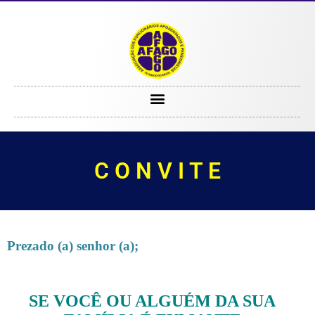
C O N V I T E
C O N V I T E
Prezado (a) senhor (a);
SE VOCÊ OU ALGUÉM DA SUA