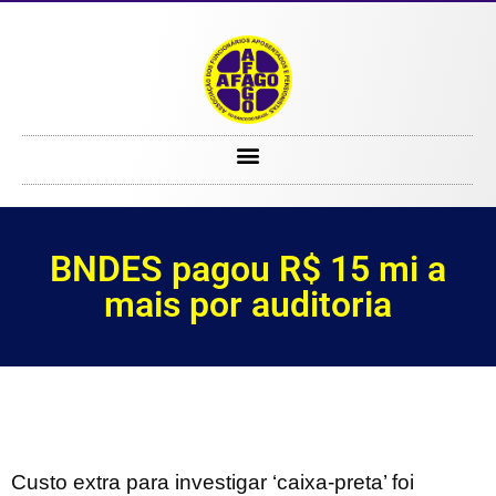
BNDES pagou R$ 15 mi a mais por auditoria
BNDES pagou R$ 15 mi a
mais por auditoria
Custo extra para investigar ‘caixa-preta’ foi