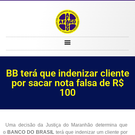
BB terá que indenizar cliente por sacar nota falsa de R$ 100
BB terá que indenizar cliente
por sacar nota falsa de R$
100
Uma decisão da Justiça do Maranhão determina que
o
BANCO DO BRASIL
terá que indenizar um cliente por