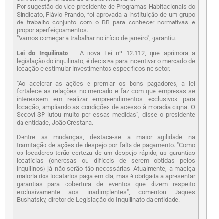
Por sugestão do vice-presidente de Programas Habitacionais do
Sindicato, Flávio Prando, foi aprovada a instituição de um grupo
de trabalho conjunto com o BB para conhecer normativas e
propor aperfeiçoamentos.
"Vamos começar a trabalhar no início de janeiro", garantiu.
Lei do Inquilinato
– A nova Lei nº 12.112, que aprimora a
legislação do inquilinato, é decisiva para incentivar o mercado de
locação e estimular investimentos específicos no setor.
"Ao acelerar as ações e premiar os bons pagadores, a lei
fortalece as relações no mercado e faz com que empresas se
interessem em realizar empreendimentos exclusivos para
locação, ampliando as condições de acesso à moradia digna. O
Secovi-SP lutou muito por essas medidas", disse o presidente
da entidade, João Crestana.
Dentre as mudanças, destaca-se a maior agilidade na
tramitação de ações de despejo por falta de pagamento. "Como
os locadores terão certeza de um despejo rápido, as garantias
locatícias (onerosas ou difíceis de serem obtidas pelos
inquilinos) já não serão tão necessárias. Atualmente, a maciça
maioria dos locatários paga em dia, mas é obrigada a apresentar
garantias para cobertura de eventos que dizem respeito
exclusivamente aos inadimplentes", comentou Jaques
Bushatsky, diretor de Legislação do Inquilinato da entidade.