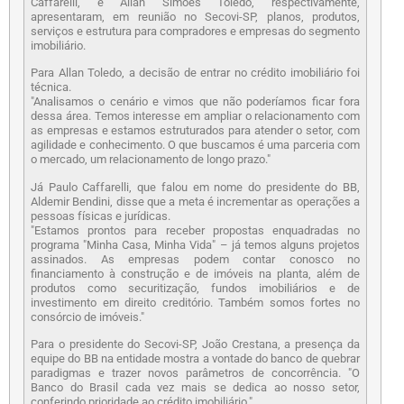
Caffarelli, e Allan Simões Toledo, respectivamente,
apresentaram, em reunião no Secovi-SP, planos, produtos,
serviços e estrutura para compradores e empresas do segmento
imobiliário.
Para Allan Toledo, a decisão de entrar no crédito imobiliário foi
técnica.
"Analisamos o cenário e vimos que não poderíamos ficar fora
dessa área. Temos interesse em ampliar o relacionamento com
as empresas e estamos estruturados para atender o setor, com
agilidade e conhecimento. O que buscamos é uma parceria com
o mercado, um relacionamento de longo prazo."
Já Paulo Caffarelli, que falou em nome do presidente do BB,
Aldemir Bendini, disse que a meta é incrementar as operações a
pessoas físicas e jurídicas.
"Estamos prontos para receber propostas enquadradas no
programa "Minha Casa, Minha Vida" – já temos alguns projetos
assinados. As empresas podem contar conosco no
financiamento à construção e de imóveis na planta, além de
produtos como securitização, fundos imobiliários e de
investimento em direito creditório. Também somos fortes no
consórcio de imóveis."
Para o presidente do Secovi-SP, João Crestana, a presença da
equipe do BB na entidade mostra a vontade do banco de quebrar
paradigmas e trazer novos parâmetros de concorrência. "O
Banco do Brasil cada vez mais se dedica ao nosso setor,
conferindo prioridade ao crédito imobiliário."