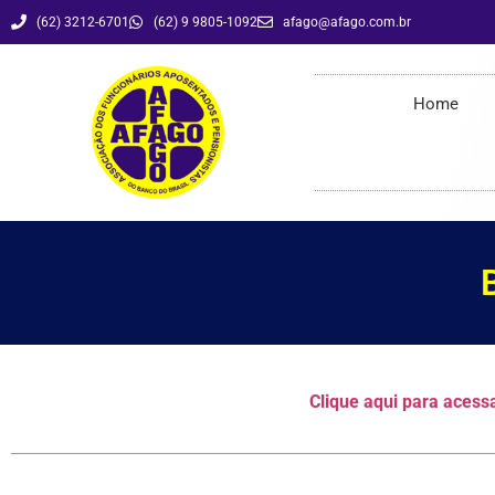
(62) 3212-6701
(62) 9 9805-1092
afago@afago.com.br
Balancete 12/2010
Home
Clique aqui para acess