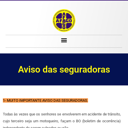
Aviso das seguradoras
Aviso das seguradoras
1- MUITO IMPORTANTE AVISO DAS SEGURADORAS.
Todas às vezes que os senhores se envolverem em acidente de trânsito,
cujo terceiro seja um motoqueiro, façam o BO (boletim de ocorrência)
independente de serem culpados ou não.