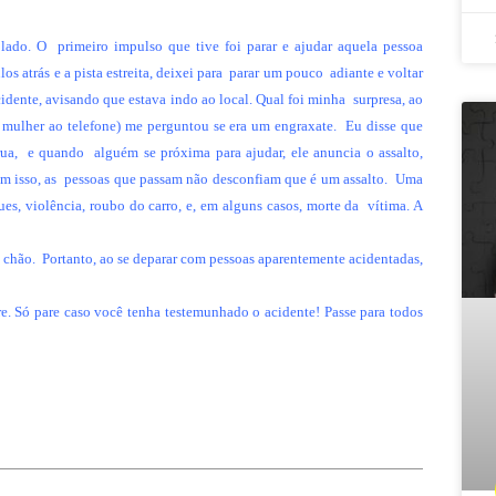
 lado. O
primeiro impulso que tive foi parar e ajudar aquela pessoa
s atrás e a pista estreita, deixei para
parar um pouco
adiante e voltar
idente, avisando que estava indo ao local. Qual foi minha
surpresa, ao
a mulher ao telefone) me perguntou se era um engraxate.
Eu disse que
rua,
e quando
alguém se próxima para ajudar, ele anuncia o assalto,
m isso, as
pessoas que passam não desconfiam que é um assalto.
Uma
es, violência, roubo do carro, e, em alguns casos, morte da
vítima. A
 chão.
Portanto, ao se deparar com pessoas aparentemente acidentadas,
re. Só pare caso você tenha testemunhado o acidente! Passe para todos
!