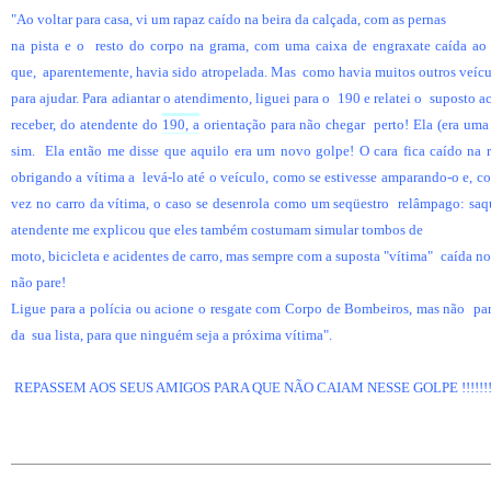
"Ao voltar para casa, vi um rapaz caído na beira da calçada, com as pernas
na pista e o
resto do corpo na grama, com uma caixa de engraxate caída ao
que,
aparentemente, havia sido atropelada. Mas
como havia muitos outros veículo
para ajudar. Para adiantar o atendimento, liguei para o
190 e relatei o
suposto ac
receber, do atendente do
190, a
orientação para não chegar
perto! Ela (era um
sim.
Ela então me disse que aquilo era um novo golpe! O cara fica caído na 
obrigando a vítima a
levá-lo até o veículo, como se estivesse amparando-o e, co
vez no carro da vítima, o caso se desenrola como um seqüestro
relâmpago: saqu
atendente me explicou que eles também costumam simular tombos de
moto, bicicleta e acidentes de carro, mas sempre com a suposta "vítima"
caída no
não pare!
Ligue para a polícia ou acione o resgate com Corpo de Bombeiros, mas não
pa
da
sua lista, para que ninguém seja a próxima vítima".
REPASSEM AOS SEUS AMIGOS PARA QUE NÃO CAIAM NESSE GOLPE !!!!!!