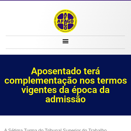
Aposentado terá complementação nos termos vigentes da época da admissão
Aposentado terá
complementação nos termos
vigentes da época da
admissão
A Sétima Turma do Tribunal Superior do Trabalho