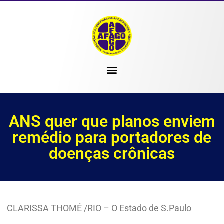
ANS quer que planos enviem remédio para portadores de doenças crônicas
ANS quer que planos enviem
remédio para portadores de
doenças crônicas
CLARISSA THOMÉ /RIO – O Estado de S.Paulo