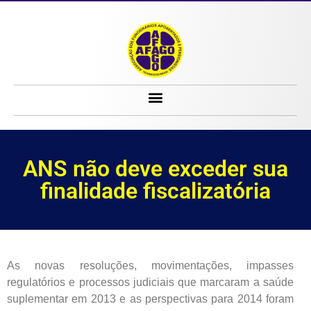
ANS não deve exceder sua finalidade fiscalizatória
ANS não deve exceder sua
finalidade fiscalizatória
As novas resoluções, movimentações, impasses
regulatórios e processos judiciais que marcaram a saúde
suplementar em 2013 e as perspectivas para 2014 foram