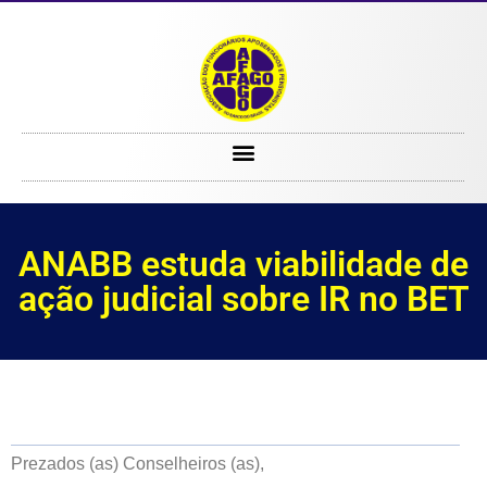
ANABB estuda viabilidade de ação judicial sobre IR no BET
ANABB estuda viabilidade de
ação judicial sobre IR no BET
Prezados (as) Conselheiros (as),