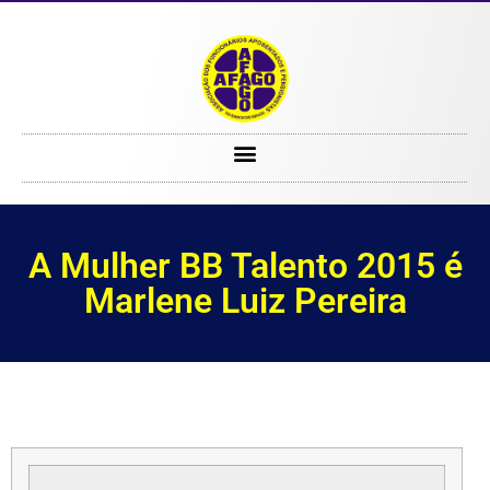
A Mulher BB Talento 2015 é Marlene Luiz Pereira
A Mulher BB Talento 2015 é
Marlene Luiz Pereira