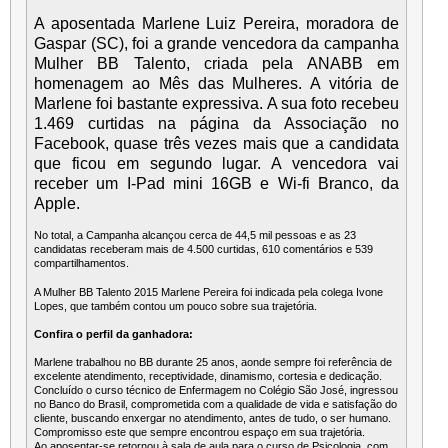
A aposentada Marlene Luiz Pereira, moradora de
Gaspar (SC), foi a grande vencedora da campanha
Mulher BB Talento, criada pela ANABB em
homenagem ao Mês das Mulheres. A vitória de
Marlene foi bastante expressiva. A sua foto recebeu
1.469 curtidas na página da Associação no
Facebook, quase três vezes mais que a candidata
que ficou em segundo lugar. A vencedora vai
receber um I-Pad mini 16GB e Wi-fi Branco, da
Apple.
No total, a Campanha alcançou cerca de 44,5 mil pessoas e as 23
candidatas receberam mais de 4.500 curtidas, 610 comentários e 539
compartilhamentos.
A Mulher BB Talento 2015 Marlene Pereira foi indicada pela colega Ivone
Lopes, que também contou um pouco sobre sua trajetória.
Confira o perfil da ganhadora:
Marlene trabalhou no BB durante 25 anos, aonde sempre foi referência de
excelente atendimento, receptividade, dinamismo, cortesia e dedicação.
Concluído o curso técnico de Enfermagem no Colégio São José, ingressou
no Banco do Brasil, comprometida com a qualidade de vida e satisfação do
cliente, buscando enxergar no atendimento, antes de tudo, o ser humano.
Compromisso este que sempre encontrou espaço em sua trajetória.
Ao aposentar-se retornou à sala de aula para o curso de Psicologia, com