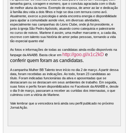
tamanha garra, coragem e esmero, que o concluiu agraciada com o título
de melhor aluna da turma. Exemplo de esposa, de amor ao lar e dedicação
à família deu vida a dois filhos e hoje se doa com ternura como avó.
Atualmente, exerce a psicologia e ainda encontra energia e disponibilidade
para ajudar a comunidade aonde vive, em diversas atividades,
especialmente nas campanhas do Lions Clube, onde já foi presidente, e
junto à igreja São Pedro Apóstolo, atuando como catequista e palestrante
no curso de noivos. Marlene é assim, uma mulher marcante e, a cada dia,
escreve com talento sua história de amor pelas pessoas, tornando a vida
tão especial quanto ela!
As fotos e informações de todas as candidatas ainda estão disponíveis na
http://goo.gl/x1c2kD
e
fanpage da ANABB. Basta clicar em
conferir quem foram as candidatas.
A campanha Mulher BB Talento teve início no dia 2 de março. A partir dessa
data, foram recebidas as indicações. Ao todo, foram 23 candidatas ao
título. Foram indicadas funcionárias da ativa e aposentadas que se
destacaram ou se destacam em seus ambientes de trabalho. Em seguida,
suas fotos e perfis foram disponibilizados no Facebook da ANABB e, desde
o dia 9 de março, passaram a receber as curtidas dos internautas, o que
culminou com a vitória de Marlene.
Vale lembrar que a vencedora terá ainda seu perfil publicado no próximo
Jornal Ação.