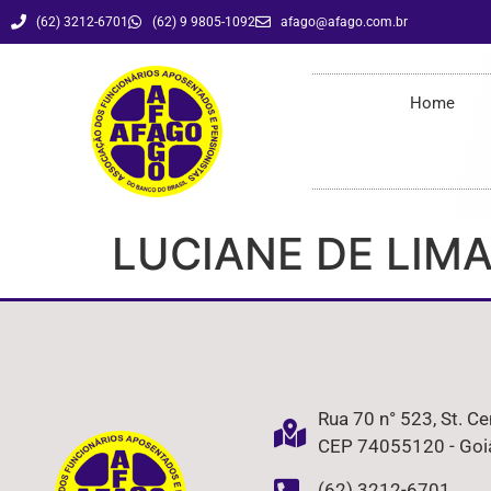
(62) 3212-6701
(62) 9 9805-1092
afago@afago.com.br
LUCIANE DE LIMA E SILVA QUEIROZ
Home
LUCIANE DE LIMA
Rua 70 n° 523, St. Ce
CEP 74055120 - Goiâ
(62) 3212-6701